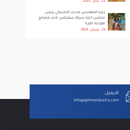
23 , يناير , 2023
زياره المهندس مدحت الشنبكي رئيس
مجلس ادارة شركه سفنكس لاحد مصانع
موردينا باوربا
23 , فبراير , 2023
الايميل
info@sphinxindustry.com