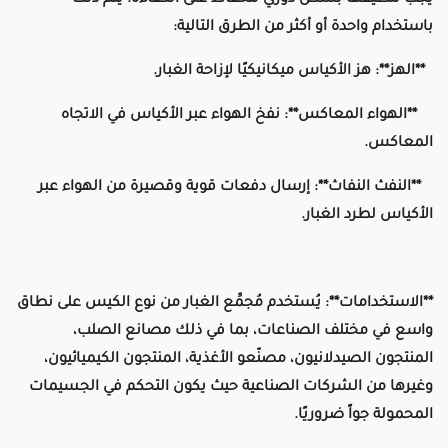
يجب تنظيفها بشكل دوري للحفاظ على الكفاءة. يتم ذلك
باستخدام واحدة أو أكثر من الطرق التالية:
**الهز**: هز الأكياس ميكانيكيًا لإزاحة الغبار.
**الهواء المعاكس**: نفخ الهواء عبر الأكياس في الاتجاه
المعاكس.
**النفث النفاث**: إرسال دفعات قوية وقصيرة من الهواء عبر
الأكياس لطرد الغبار.
**الاستخدامات**: يُستخدم مُجمِّع الغبار من نوع الكيس على نطاق
واسع في مختلف الصناعات، بما في ذلك مصانع الصلب،
المنتجون الصيدلانيون، مصنّعو الأغذية، المنتجون الكيميائيون،
وغيرها من الشركات الصناعية حيث يكون التحكم في الجسيمات
المحمولة جواً ضروريًا.